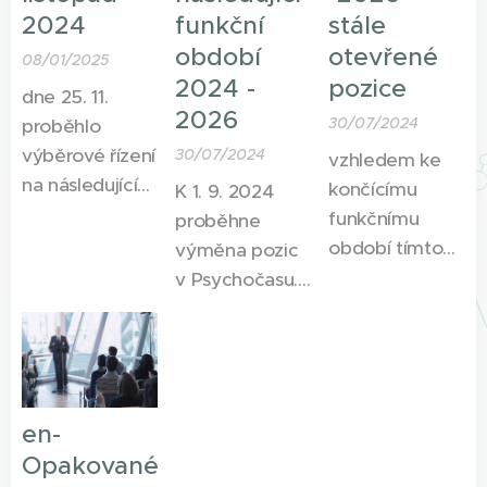
2026,
Projektového
2024
funkční
stále
Pobočkový
manažera, HR a
období
otevřené
08/01/2025
manažer
PR manažera a
2024 -
pozice
Ostrava a
Fundraisera.
dne 25. 11.
2026
Praha, PR
30/07/2024
proběhlo
manažer,
výběrové řízení
30/07/2024
vzhledem ke
Projektový
na následující
končícímu
K 1. 9. 2024
manažer a
pozice:
funkčnímu
proběhne
Šéfredaktor
období tímto
výměna pozic
časopisu
otevíráme
v Psychočasu.
Introspekt.
výběrové řízení
Radu a revizní
na všechny
komisi jsme
národní pozice
volili na
Psychočasu na
členském
další funkční
shromáždění.
en-
období (AR
Zbývající
Opakované
2024/25 - AR
pozice v