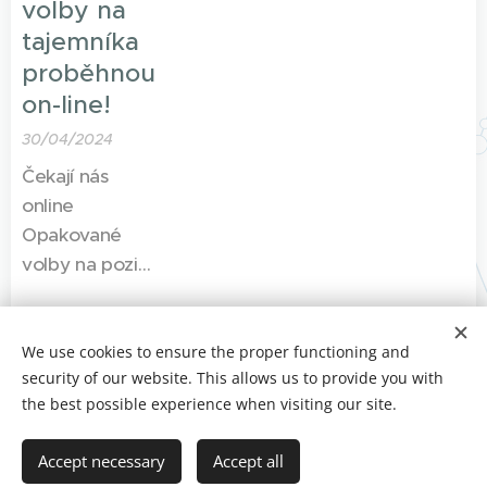
volby na
2025/26) s
předsednictvu
tajemníka
nástupem od
byly obsazeny
proběhnou
1.9.2024.
následovně:
on-line!
Neváhejte a
30/04/2024
přidejte se do
týmu
Čekají nás
Psychošas!
online
Poskytneme
Opakované
vám naše
volby na pozici
know-how a
Tajemníka, ty
potřebnou
proběhnou v
oporu.
rámci
We use cookies to ensure the proper functioning and
Vytvořila Kristýna Kačenová 2025
security of our website. This allows us to provide you with
Členského
Cookies
the best possible experience when visiting our site.
shromáždění v
neděli
Languages
Accept necessary
Accept all
14.4.2024 v
Čeština
English