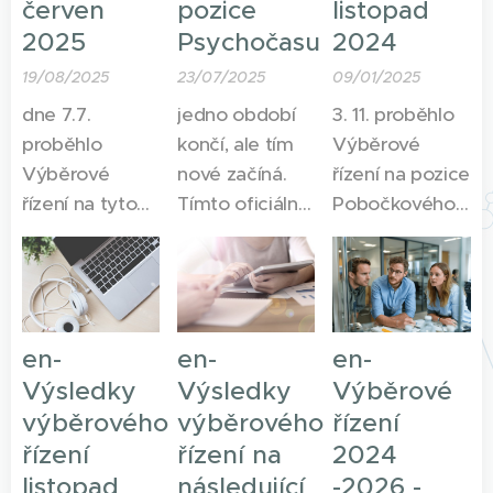
červen
pozice
listopad
2025
Psychočasu
2024
19/08/2025
23/07/2025
09/01/2025
dne 7.7.
jedno období
3. 11. proběhlo
proběhlo
končí, ale tím
Výběrové
Výběrové
nové začíná.
řízení na pozice
řízení na tyto
Tímto oficiálně
Pobočkového
pozice v
otevíráme
manažera
našem spolku.
výběrová řízení
Praha a
EFPSA Member
na následující
Olomouc,
Representative
pozice
Vedoucího
a EFPSA Vice-
Psychočasu.
trenérského
en-
en-
en-
Member
centra,
Výsledky
Výsledky
Výběrové
Representative,
manažera
výběrového
výběrového
řízení
Manažer
konference
řízení
řízení na
2024
konference
2025,
listopad
následující
-2026 -