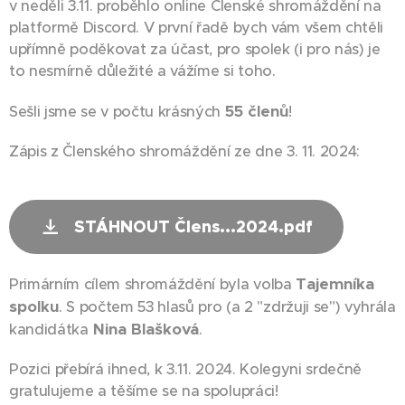
v neděli 3.11. proběhlo online Členské shromáždění na
platformě Discord. V první řadě bych vám všem chtěli
upřímně poděkovat za účast, pro spolek (i pro nás) je
to nesmírně důležité a vážíme si toho.
55 členů
Sešli jsme se v počtu krásných
!
Zápis z Členského shromáždění ze dne 3. 11. 2024:
STÁHNOUT Člens...2024.pdf
Tajemníka
Primárním cílem shromáždění byla volba
spolku
. S počtem 53 hlasů pro (a 2 "zdržuji se") vyhrála
Nina Blašková
kandidátka
.
Pozici přebírá ihned, k 3.11. 2024. Kolegyni srdečně
gratulujeme a těšíme se na spolupráci!