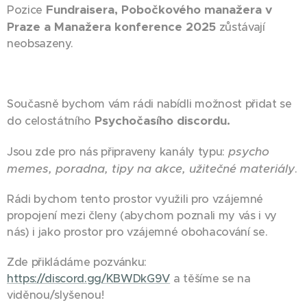
Fundraisera, Pobočkového manažera v
Pozice
Praze a Manažera konference 2025
zůstávají
neobsazeny.
Současně bychom vám rádi nabídli možnost přidat se
Psychočasího discordu.
do celostátního
psycho
Jsou zde pro nás připraveny kanály typu:
memes, poradna, tipy na akce, užitečné materiály
.
Rádi bychom tento prostor využili pro vzájemné
propojení mezi členy (abychom poznali my vás i vy
nás) i jako prostor pro vzájemné obohacování se.
Zde přikládáme pozvánku:
https://discord.gg/KBWDkG9V
a těšíme se na
viděnou/slyšenou!