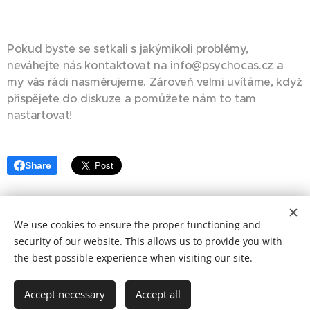
Pokud byste se setkali s jakýmikoli problémy,
neváhejte nás kontaktovat na info@psychocas.cz a
my vás rádi nasměrujeme. Zároveň velmi uvítáme, když
přispějete do diskuze a pomůžete nám to tam
nastartovat!
Share
We use cookies to ensure the proper functioning and
Vytvořila Kristýna Kačenová 2025
security of our website. This allows us to provide you with
Cookies
the best possible experience when visiting our site.
Languages
Accept necessary
Accept all
Čeština
English